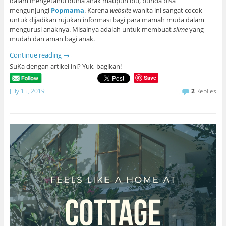
dalam mengetahui dunia anak maupun ibu, bunda bisa
mengunjungi
Popmama
. Karena
website
wanita ini sangat cocok
untuk dijadikan rujukan informasi bagi para mamah muda dalam
mengurusi anaknya. Misalnya adalah untuk membuat
slime
yang
mudah dan aman bagi anak.
Continue reading
→
SuKa dengan artikel ini? Yuk, bagikan!
Save
July 15, 2019
2
Replies