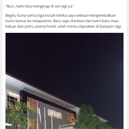
“Bun, nanti kita menginap di sini lagi ya.”
Begitu bunyi pinta tiga bocah ketika saya selesai mengembalikan
kunci kamar ke resepsionis. Baru saja
checkout
dan kami baru mau
keluar dari pintu utama hotel, udah minta
staycation
di Eastparc lagi.