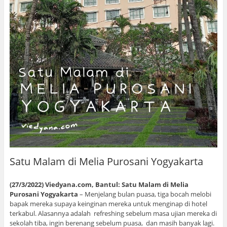
Satu Malam di Melia Purosani Yogyakarta
(27/3/2022) Viedyana.com, Bantul: Satu Malam di Melia
Purosani Yogyakarta
– Menjelang bulan puasa, tiga bocah melobi
bapak mereka supaya keinginan mereka untuk menginap di hotel
terkabul. Alasannya adalah refreshing sebelum masa ujian mereka di
sekolah tiba, ingin berenang sebelum puasa, dan masih banyak lagi.