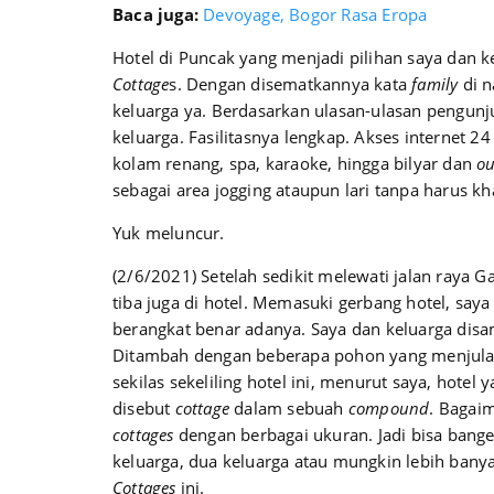
Baca juga:
Devoyage, Bogor Rasa Eropa
Hotel di Puncak yang menjadi pilihan saya dan ke
Cottage
s. Dengan disematkannya kata
family
di n
keluarga ya. Berdasarkan ulasan-ulasan pengunju
keluarga. Fasilitasnya lengkap. Akses internet 24
kolam renang, spa, karaoke, hingga bilyar dan
o
sebagai area jogging ataupun lari tanpa harus k
Yuk meluncur.
(2/6/2021) Setelah sedikit melewati jalan raya
tiba juga di hotel. Memasuki gerbang hotel, saya
berangkat benar adanya. Saya dan keluarga dis
Ditambah dengan beberapa pohon yang menjulang
sekilas sekeliling hotel ini, menurut saya, hotel
disebut
cottage
dalam sebuah
compound
. Bagaim
cottages
dengan berbagai ukuran. Jadi bisa bang
keluarga, dua keluarga atau mungkin lebih banyak
Cottages
ini.