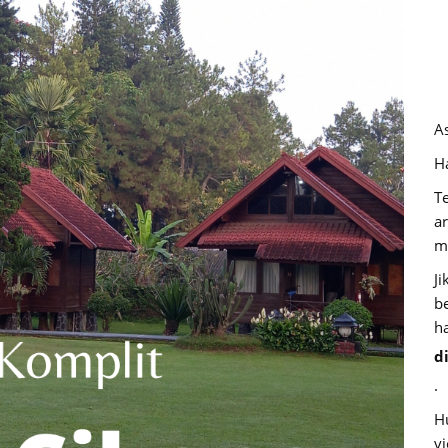
A
Ha
T
a
m
J
b
h
d
.
H
v