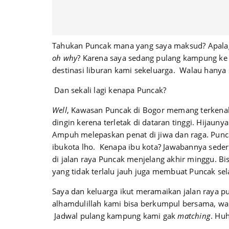
Tahukan Puncak mana yang saya maksud? Apalag
oh why
? Karena saya sedang pulang kampung k
destinasi liburan kami sekeluarga. Walau hany
Dan sekali lagi kenapa Puncak?
Well
, Kawasan Puncak di Bogor memang terkenal 
dingin kerena terletak di dataran tinggi. Hijau
Ampuh melepaskan penat di jiwa dan raga. Punca
ibukota lho. Kenapa ibu kota? Jawabannya sederh
di jalan raya Puncak menjelang akhir minggu. Bi
yang tidak terlalu jauh juga membuat Puncak se
Saya dan keluarga ikut meramaikan jalan raya p
alhamdulillah kami bisa berkumpul bersama, wala
Jadwal pulang kampung kami gak
matching
. Hu