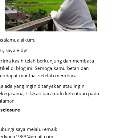
ssalamualaikum,
i, saya Vidy!
erima kasih telah berkunjung dan membaca
rtikel di blog ini. Semoga kamu betah dan
endapat manfaat setelah membaca!
ika ada yang ingin ditanyakan atau ingin
ekerjasama, silakan baca dulu ketentuan pada
alaman
isclosure
ubungi saya melalui email:
iedyana1983@gmail.com