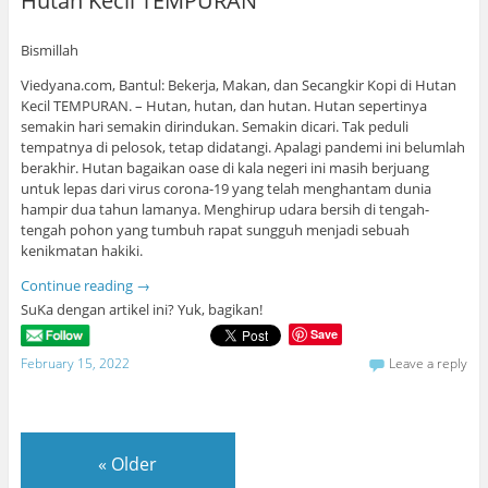
Hutan Kecil TEMPURAN
Bismillah
Viedyana.com, Bantul: Bekerja, Makan, dan Secangkir Kopi di Hutan
Kecil TEMPURAN. – Hutan, hutan, dan hutan. Hutan sepertinya
semakin hari semakin dirindukan. Semakin dicari. Tak peduli
tempatnya di pelosok, tetap didatangi. Apalagi pandemi ini belumlah
berakhir. Hutan bagaikan oase di kala negeri ini masih berjuang
untuk lepas dari virus corona-19 yang telah menghantam dunia
hampir dua tahun lamanya. Menghirup udara bersih di tengah-
tengah pohon yang tumbuh rapat sungguh menjadi sebuah
kenikmatan hakiki.
Continue reading
→
SuKa dengan artikel ini? Yuk, bagikan!
Save
February 15, 2022
Leave a reply
«
Older