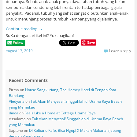
depannya. Sebab, anak-anak punya daya tahan tubuh yang belum
sempurna dan cenderung lebih rentan terhadap berbagai gejala
penyakit. Padahal, tubuh yang sehat sangat dibutuhkan anak-anak
untuk menunjang proses tumbuh kembang yang dijalaninya.
Continue reading
→
SuKa dengan artikel ini? Yuk, bagikan!
Save
August 17, 2019
Leave a reply
Recent Comments
Pirma
on
House Sangkuriang, The Homey Hotel di Tengah Kota
Bandung
Viedyana
on
Tak Akan Menyesal! Singgahlah di Utama Raya Beach
yang Memukau
dinda
on
Feels Like a Home at Cottage Utama Raya
Assalama
on
Tak Akan Menyesal! Singgahlah di Utama Raya Beach
yang Memukau
Saptono
on
Di Kolbano Kafe, Bisa Ngopi X Makan Makanan Jepang
dengan View Sawah