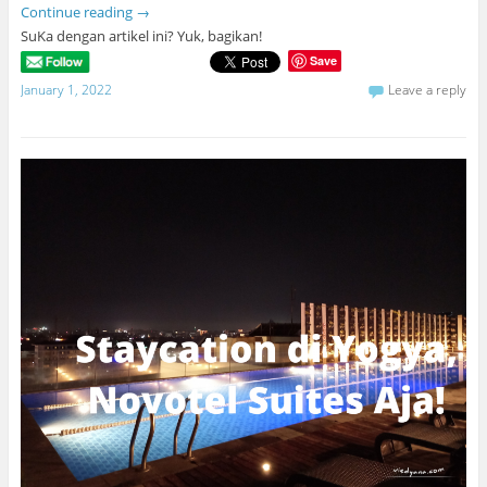
Continue reading
→
SuKa dengan artikel ini? Yuk, bagikan!
Save
January 1, 2022
Leave a reply