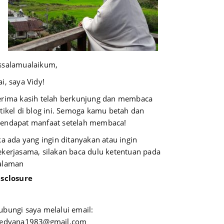
ssalamualaikum,
i, saya Vidy!
erima kasih telah berkunjung dan membaca
rtikel di blog ini. Semoga kamu betah dan
endapat manfaat setelah membaca!
ika ada yang ingin ditanyakan atau ingin
ekerjasama, silakan baca dulu ketentuan pada
alaman
isclosure
ubungi saya melalui email:
iedyana1983@gmail.com