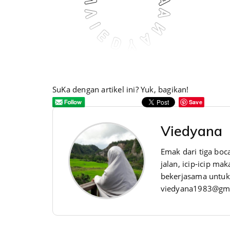
SuKa dengan artikel ini? Yuk, bagikan!
Save
Viedyana
Emak dari tiga boca
jalan, icip-icip m
bekerjasama untuk 
viedyana1983@gm