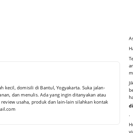
A
Ha
T
a
m
J
h kecil, domisili di Bantul, Yogyakarta. Suka jalan-
b
akanan, dan menulis. Ada yang ingin ditanyakan atau
h
review usaha, produk dan lain-lain silahkan kontak
d
ail.com
.
H
v