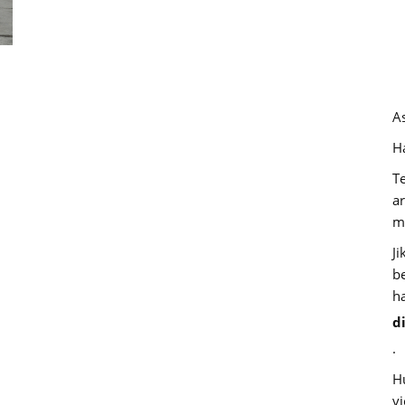
A
Ha
T
a
m
J
b
h
d
.
H
v