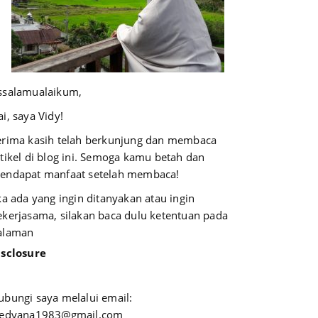
ssalamualaikum,
i, saya Vidy!
erima kasih telah berkunjung dan membaca
rtikel di blog ini. Semoga kamu betah dan
endapat manfaat setelah membaca!
ika ada yang ingin ditanyakan atau ingin
ekerjasama, silakan baca dulu ketentuan pada
alaman
isclosure
ubungi saya melalui email:
iedyana1983@gmail.com