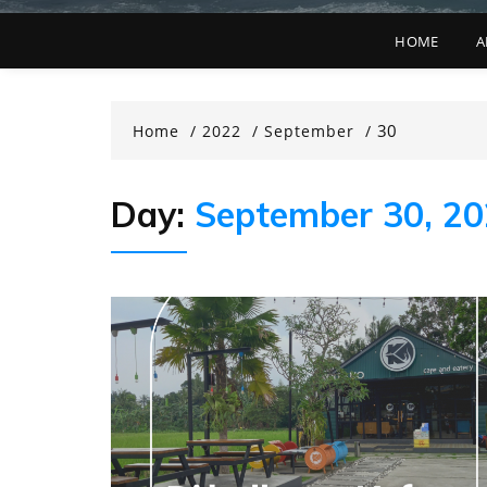
HOME
A
30
Home
2022
September
Day:
September 30, 2