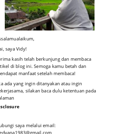
ssalamualaikum,
i, saya Vidy!
erima kasih telah berkunjung dan membaca
rtikel di blog ini. Semoga kamu betah dan
endapat manfaat setelah membaca!
ika ada yang ingin ditanyakan atau ingin
ekerjasama, silakan baca dulu ketentuan pada
alaman
isclosure
ubungi saya melalui email:
iedyana1983@gmail.com