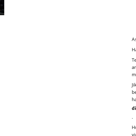
A
Ha
T
a
m
J
b
h
d
.
H
v