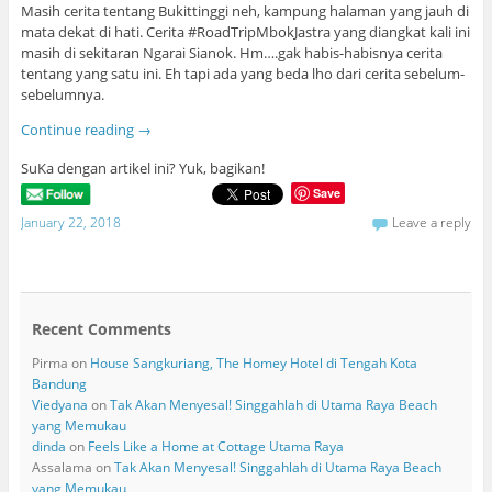
Masih cerita tentang Bukittinggi neh, kampung halaman yang jauh di
mata dekat di hati. Cerita #RoadTripMbokJastra yang diangkat kali ini
masih di sekitaran Ngarai Sianok. Hm….gak habis-habisnya cerita
tentang yang satu ini. Eh tapi ada yang beda lho dari cerita sebelum-
sebelumnya.
Continue reading
→
SuKa dengan artikel ini? Yuk, bagikan!
Save
January 22, 2018
Leave a reply
Recent Comments
Pirma
on
House Sangkuriang, The Homey Hotel di Tengah Kota
Bandung
Viedyana
on
Tak Akan Menyesal! Singgahlah di Utama Raya Beach
yang Memukau
dinda
on
Feels Like a Home at Cottage Utama Raya
Assalama
on
Tak Akan Menyesal! Singgahlah di Utama Raya Beach
yang Memukau