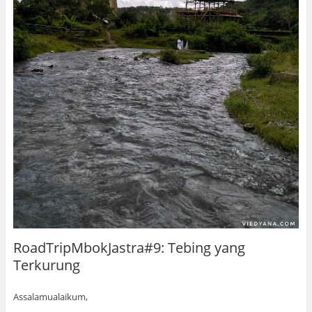
RoadTripMbokJastra#9: Tebing yang
Terkurung
Assalamualaikum,