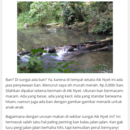
Ban? Di sungai ada ban? Ya, karena di tempat wisata Aik Nyet ini ada
jasa penyewaan ban. Menurut saya sih murah meriah. Rp.5,000/ ban.
Silahkan dipakai selama bermain di Aik Nyet. Ukuran ban bermacam-
macam. Ada yang besar, ada yang kecil. Ada yang standar berwarna
hitam, namun juga ada ban dengan gambar-gambar menarik untuk
anak-anak.
Bagaimana dengan urusan makan di sekitar sungai Aik Nyet ini? Ini
termasuk salah satu hal paling penting kan kalau jalan-jalan. Kan gak
lucu pergi jalan-jalan berhaha hihi, tapi kemudian perut bernyanyi