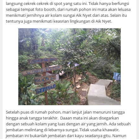
langsung cekrek cekrek di spot yang satu ini. Tidak hanya berfungsi
sebagai tempat foto booth, dari rumah pohon ini mata akan leluasa
menikmati jernihnya air kolam sungai Aik Nyet dari atas. Selain itu
tentunya juga menikmati keasrian lingkungan di Aik Nyet.
Setelah puas di rumah pohon, mari lanjut jalan menuruni tangga
hingga anak tangga terakhir. Daaan mata ini akan disegarkan
dengan sebuah kolam yang luas dengan air yang jernih. Ada sebuah
jembatan melintang di lebarnya sungai. Tidak usaha khawatir,
jembatan ini bukanlah jembatan dari kayu seadanya gitu. Namun