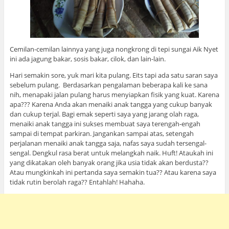
Cemilan-cemilan lainnya yang juga nongkrong di tepi sungai Aik Nyet
ini ada jagung bakar, sosis bakar, cilok, dan lain-lain.
Hari semakin sore, yuk mari kita pulang. Eits tapi ada satu saran saya
sebelum pulang. Berdasarkan pengalaman beberapa kali ke sana
nih, menapaki jalan pulang harus menyiapkan fisik yang kuat. Karena
apa??? Karena Anda akan menaiki anak tangga yang cukup banyak
dan cukup terjal. Bagi emak seperti saya yang jarang olah raga,
menaiki anak tangga ini sukses membuat saya terengah-engah
sampai di tempat parkiran. Jangankan sampai atas, setengah
perjalanan menaiki anak tangga saja, nafas saya sudah tersengal-
sengal. Dengkul rasa berat untuk melangkah naik. Huft! Ataukah ini
yang dikatakan oleh banyak orang jika usia tidak akan berdusta??
Atau mungkinkah ini pertanda saya semakin tua?? Atau karena saya
tidak rutin berolah raga?? Entahlah! Hahaha.