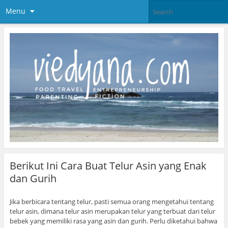
Menu
Berikut Ini Cara Buat Telur Asin yang Enak
dan Gurih
Jika berbicara tentang telur, pasti semua orang mengetahui tentang
telur asin, dimana telur asin merupakan telur yang terbuat dari telur
bebek yang memiliki rasa yang asin dan gurih. Perlu diketahui bahwa