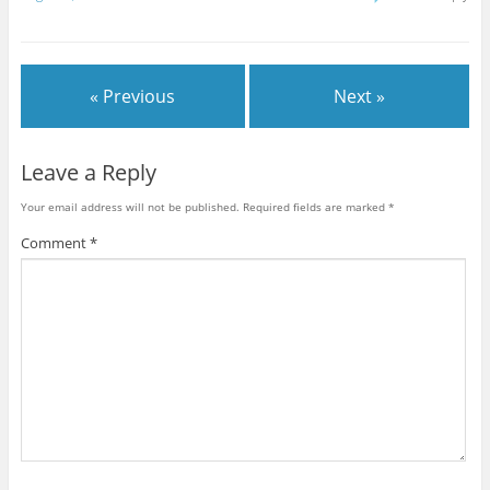
« Previous
Next »
Leave a Reply
Your email address will not be published.
Required fields are marked
*
Comment
*