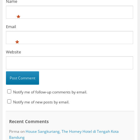
Name
*
Email
*
Website
Notify me of follow-up comments by email.
Notify me of new posts by email.
Recent Comments
Pirma
on
House Sangkuriang, The Homey Hotel di Tengah Kota
Bandung