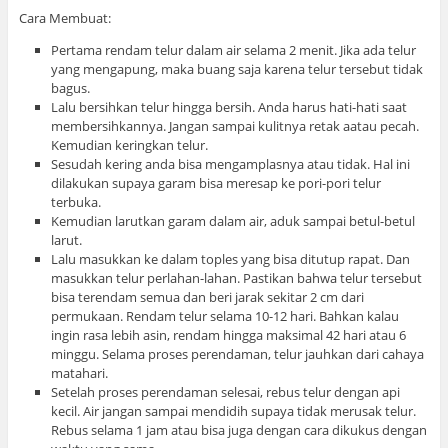
Cara Membuat:
Pertama rendam telur dalam air selama 2 menit. Jika ada telur
yang mengapung, maka buang saja karena telur tersebut tidak
bagus.
Lalu bersihkan telur hingga bersih. Anda harus hati-hati saat
membersihkannya. Jangan sampai kulitnya retak aatau pecah.
Kemudian keringkan telur.
Sesudah kering anda bisa mengamplasnya atau tidak. Hal ini
dilakukan supaya garam bisa meresap ke pori-pori telur
terbuka.
Kemudian larutkan garam dalam air, aduk sampai betul-betul
larut.
Lalu masukkan ke dalam toples yang bisa ditutup rapat. Dan
masukkan telur perlahan-lahan. Pastikan bahwa telur tersebut
bisa terendam semua dan beri jarak sekitar 2 cm dari
permukaan. Rendam telur selama 10-12 hari. Bahkan kalau
ingin rasa lebih asin, rendam hingga maksimal 42 hari atau 6
minggu. Selama proses perendaman, telur jauhkan dari cahaya
matahari.
Setelah proses perendaman selesai, rebus telur dengan api
kecil. Air jangan sampai mendidih supaya tidak merusak telur.
Rebus selama 1 jam atau bisa juga dengan cara dikukus dengan