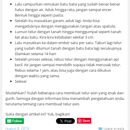
Lalu campurkan remukan batu bata yang sudah benar-benar
halus dengan air. Aduk hingga rata, jangan sampai encer.
Bentuk hingga seperti pasta.
Setelah itu masukkan garam, aduk lagi. Anda bisa
mengaduknya dengan menggunakan tangan atau spatula.
Lumuri telur dengan tanah hingga menggumpal seperti tanah
liat atau batu. Kira-kira ketebalan sekitar 3 cm.
Lalu masukkan ke dalam ember satu per satu. Taburi lagi telur
yang sudah dilumuri tanah dengan batu bata lagi secukupnya.
Diamkan selama 14 hari.
Setelah proses selesai, rebus telur dengan menggunakan api
kecil. Air jangan sampai mendidih supaya tidak merusak telur.
Rebus selama 1 jam, atau bisa juga dengan cara dikukus
dengan waktu yang sama.
Selesai
Mudahkan? Itulah beberapa cara membuat telur asin yang enak dan
gurih. Semoga dengan informasi bisa menambah pengetahuan anda,
terutama tentang cara membuat telur asin.
SuKa dengan artikel ini? Yuk, bagikan!
Save
August 8, 2019
Leave a reply