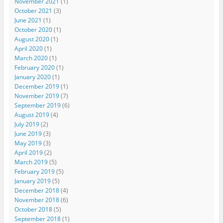
November 2021
(1)
October 2021
(3)
June 2021
(1)
October 2020
(1)
August 2020
(1)
April 2020
(1)
March 2020
(1)
February 2020
(1)
January 2020
(1)
December 2019
(1)
November 2019
(7)
September 2019
(6)
August 2019
(4)
July 2019
(2)
June 2019
(3)
May 2019
(3)
April 2019
(2)
March 2019
(5)
February 2019
(5)
January 2019
(5)
December 2018
(4)
November 2018
(6)
October 2018
(5)
September 2018
(1)