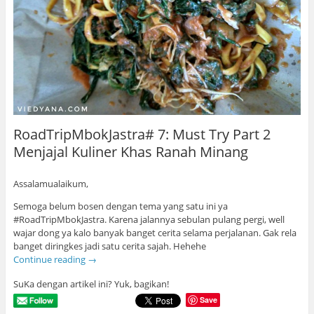
RoadTripMbokJastra# 7: Must Try Part 2
Menjajal Kuliner Khas Ranah Minang
Assalamualaikum,
Semoga belum bosen dengan tema yang satu ini ya
#RoadTripMbokJastra. Karena jalannya sebulan pulang pergi, well
wajar dong ya kalo banyak banget cerita selama perjalanan. Gak rela
banget diringkes jadi satu cerita sajah. Hehehe
Continue reading
→
SuKa dengan artikel ini? Yuk, bagikan!
Save