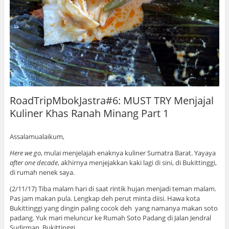
RoadTripMbokJastra#6: MUST TRY Menjajal
Kuliner Khas Ranah Minang Part 1
Assalamualaikum,
Here we go
, mulai menjelajah enaknya kuliner Sumatra Barat. Yayaya
after one decade
, akhirnya menjejakkan kaki lagi di sini, di Bukittinggi,
di rumah nenek saya.
(2/11/17) Tiba malam hari di saat rintik hujan menjadi teman malam.
Pas jam makan pula. Lengkap deh perut minta diisi. Hawa kota
Bukittinggi yang dingin paling cocok deh yang namanya makan soto
padang. Yuk mari meluncur ke Rumah Soto Padang di Jalan Jendral
Sudirman, Bukittinggi.