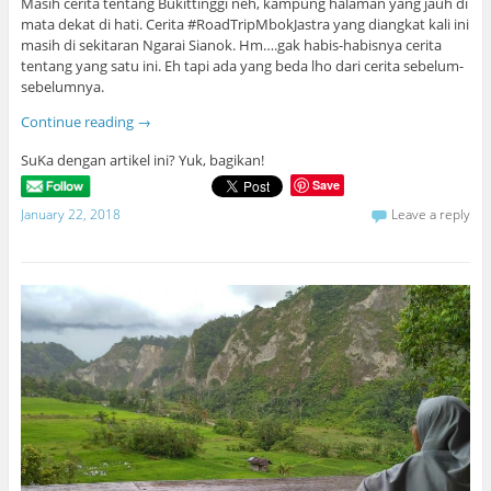
Masih cerita tentang Bukittinggi neh, kampung halaman yang jauh di
mata dekat di hati. Cerita #RoadTripMbokJastra yang diangkat kali ini
masih di sekitaran Ngarai Sianok. Hm….gak habis-habisnya cerita
tentang yang satu ini. Eh tapi ada yang beda lho dari cerita sebelum-
sebelumnya.
Continue reading
→
SuKa dengan artikel ini? Yuk, bagikan!
Save
January 22, 2018
Leave a reply