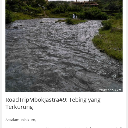
RoadTripMbokJastra#9: Tebing yang
Terkurung
Assalamualaikum,