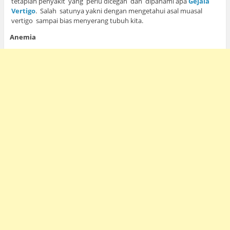
tetaplah penyakit yang perlu dicegah dan dipahami apa
Gejala
Vertigo
. Salah satunya yakni dengan mengetahui asal muasal
vertigo sampai bias menyerang tubuh kita.
Anemia