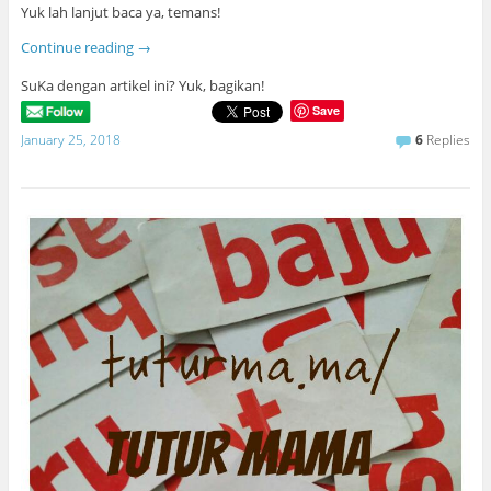
Yuk lah lanjut baca ya, temans!
Continue reading
→
SuKa dengan artikel ini? Yuk, bagikan!
Save
January 25, 2018
6
Replies