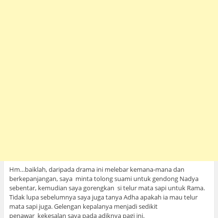
Hm…baiklah, daripada drama ini melebar kemana-mana dan
berkepanjangan, saya minta tolong suami untuk gendong Nadya
sebentar, kemudian saya gorengkan si telur mata sapi untuk Rama.
Tidak lupa sebelumnya saya juga tanya Adha apakah ia mau telur
mata sapi juga. Gelengan kepalanya menjadi sedikit
penawar kekesalan saya pada adiknya pagi ini.