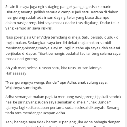
Selain itu saya juga ngiris daging pangek yang juga sisa kemarin.
Dibuang sayang. Jadilah semua dicampur jadi satu. Karena di dalam
nasi goreng sudah ada irisan daging, telur yang biasa dicampur
dalam nasi goreng, kini saya masak dadar trus digulung. Dadar telur
yang kemudian saya iris-iris.
Nasi goreng ala Chef Vidya terhidang di meja. Satu persatu duduk di
meja makan. Sedangkan saya berdiri dekat meja makan sambil
menimang-nimang Nadya. Bayi mungil ini tahu aja saya udah selesai
berjibaku di dapur. Tiba-tiba nangis padahal tadi anteng selama saya
masak nasi goreng.
Ah yuk mari, selesai urusan satu, kita urus urusan lainnya.
Hahaaaaaay!
“Nasi gorengnya wangi, Bunda,” ujar Adha, anak sulung saya.
Wajahnya sumringah.
Adha semangat makan pagi. Ia menuang nasi goreng tiga kali sendok
nasi ke piring yang sudah saya sediakan di meja. “Enak Bunda!”
ujarnya lagi ketika suapan pertama sudah selesai dikunyah. Senang
tiada tara mendengar ucapan Adha.
Tapi, bahagia saya tidak berumur panjang. Jika Adha bahagia dengan