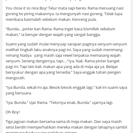
You close it so nice Boy! Telur mata sapi beres, Rama menuang nasi
goreng ke piring makannya. Ia mengunyah nasi goreng. Tidak lupa
membaca basmalah sebelum makan. Kenceng pula.
“Bunda….pinter kan Rama. Rama inget baca bismillah sebelum
makan,” Ia berujar dengan wajah yang sangat bangga.
Suami yang sudah mulai menyuap sarapan paginya senyum-senyum
melihat tingkah laku anaknya pagi ini. Saya yang sudah menimang-
nimang Nadya yang masih saja rewel terpaksa memasang wajah
senyum. Seneng dengernya, tapi….“Iya, Nak. Rama pinter banget
pagi ini. Tapi lain kali, makan apa yang ada di meja aja ya. Belajar
bersyukur dengan apa yang tersedia.” Saya enggak tahan pengen
mengoceh.
“Iya Bunda, sekali ini aja. Besok-besok enggak lagi,” kali ini suami saya
yang bersuara.
“Iya, Bunda.” Ujar Rama. “Telornya enak, Bunda,” ujarnya lagi.
Oh Boy!
Tiga jagoan makan bersama-sama di meja makan. Dan saya masih
setia berdiri memperhatikan mereka makan dengan lahapnya sambil
menimang Nadya yang perlahan anteng.