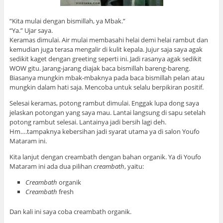
“Kita mulai dengan bismillah, ya Mbak.”
“Ya.” Ujar saya.
Keramas dimulai. Air mulai membasahi helai demi helai rambut dan
kemudian juga terasa mengalir di kulit kepala. Jujur saja saya agak
sedikit kaget dengan greeting seperti ini. Jadi rasanya agak sedikit
WOW gitu. Jarang-jarang diajak baca bismillah bareng-bareng.
Biasanya mungkin mbak-mbaknya pada baca bismillah pelan atau
mungkin dalam hati saja. Mencoba untuk selalu berpikiran positif.
Selesai keramas, potong rambut dimulai. Enggak lupa dong saya
jelaskan potongan yang saya mau. Lantai langsung di sapu setelah
potong rambut selesai. Lantainya jadi bersih lagi deh.
Hm….tampaknya kebersihan jadi syarat utama ya di salon Youfo
Mataram ini.
Kita lanjut dengan creambath dengan bahan organik. Ya di Youfo
Mataram ini ada dua pilihan
creambath
, yaitu:
Creambath
organik
Creambath
fresh
Dan kali ini saya coba creambath organik.