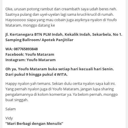
Oke, urusan potong rambut dan creambath saya udah beres neh.
Saatnya pulang dan uyel-uyelan lagi sama krucil-krucil di rumah.
Hayoooooo siapa yang mau cobain juga asyiknya nyalon di Youfo
Mataram, monggo datang ke
Jl. Kertanegara BTN PLM Indah, Kekalik Indah, Sekarbela, No 1.
Samping Ballroom/ Apotek Panjitilar
WA: 087765893848
Facebook: Youfo Mataram
Instagram: Youfo Mataram
Oh ya, Youfo Mataram buka setiap hari kecuali hari Senin.
Dari pukul 9 hingga pukul 4 WITA.
Happy nyalon yah temans. Sekian dulu cerita nyalon saya kali ini.
Yang pernah nyalon juga di Youfo Mataram, jangan lupa sharing
pengalamannya di kolom komentar ya. Ya belom pernah, monggo
buat singgah.
Salam
Vidy
“Mari Berbagi dengan Menulis”