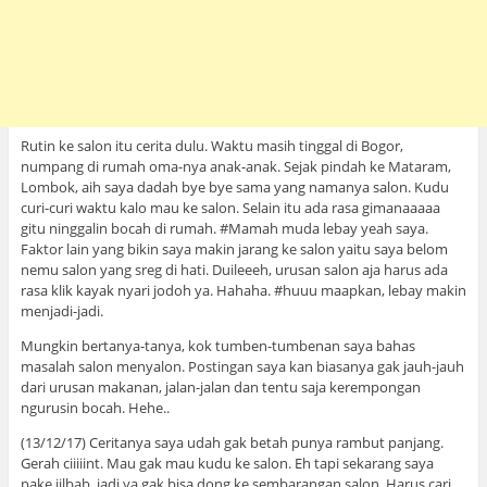
Rutin ke salon itu cerita dulu. Waktu masih tinggal di Bogor,
numpang di rumah oma-nya anak-anak. Sejak pindah ke Mataram,
Lombok, aih saya dadah bye bye sama yang namanya salon. Kudu
curi-curi waktu kalo mau ke salon. Selain itu ada rasa gimanaaaaa
gitu ninggalin bocah di rumah. #Mamah muda lebay yeah saya.
Faktor lain yang bikin saya makin jarang ke salon yaitu saya belom
nemu salon yang sreg di hati. Duileeeh, urusan salon aja harus ada
rasa klik kayak nyari jodoh ya. Hahaha. #huuu maapkan, lebay makin
menjadi-jadi.
Mungkin bertanya-tanya, kok tumben-tumbenan saya bahas
masalah salon menyalon. Postingan saya kan biasanya gak jauh-jauh
dari urusan makanan, jalan-jalan dan tentu saja kerempongan
ngurusin bocah. Hehe..
(13/12/17) Ceritanya saya udah gak betah punya rambut panjang.
Gerah ciiiiint. Mau gak mau kudu ke salon. Eh tapi sekarang saya
pake jilbab, jadi ya gak bisa dong ke sembarangan salon. Harus cari