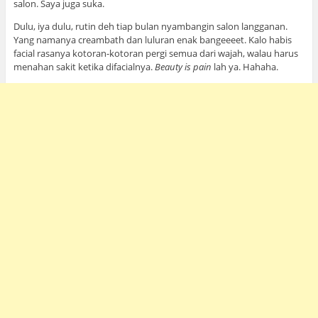
salon. Saya juga suka.
Dulu, iya dulu, rutin deh tiap bulan nyambangin salon langganan.
Yang namanya creambath dan luluran enak bangeeeet. Kalo habis
facial rasanya kotoran-kotoran pergi semua dari wajah, walau harus
menahan sakit ketika difacialnya.
Beauty is pain
lah ya. Hahaha.