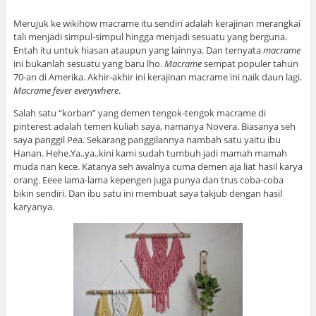
Merujuk ke wikihow macrame itu sendiri adalah kerajinan merangkai
tali menjadi simpul-simpul hingga menjadi sesuatu yang berguna.
Entah itu untuk hiasan ataupun yang lainnya. Dan ternyata
macrame
ini bukanlah sesuatu yang baru lho.
Macrame
sempat populer tahun
70-an di Amerika. Akhir-akhir ini kerajinan macrame ini naik daun lagi.
Macrame fever everywhere
.
Salah satu “korban” yang demen tengok-tengok macrame di
pinterest adalah temen kuliah saya, namanya Novera. Biasanya seh
saya panggil Pea. Sekarang panggilannya nambah satu yaitu ibu
Hanan. Hehe.Ya..ya..kini kami sudah tumbuh jadi mamah mamah
muda nan kece. Katanya seh awalnya cuma demen aja liat hasil karya
orang. Eeee lama-lama kepengen juga punya dan trus coba-coba
bikin sendiri. Dan ibu satu ini membuat saya takjub dengan hasil
karyanya.