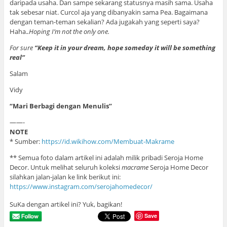
daripada usaha. Dan sampe sekarang statusnya masih sama. Usaha
tak sebesar niat. Curcol aja yang dibanyakin sama Pea. Bagaimana
dengan teman-teman sekalian? Ada jugakah yang seperti saya?
Haha.
.Hoping I’m not the only one.
For sure
“Keep it in your dream, hope someday it will be something
real”
Salam
Vidy
“Mari Berbagi dengan Menulis”
——-
NOTE
* Sumber:
https://id.wikihow.com/Membuat-Makrame
** Semua foto dalam artikel ini adalah milik pribadi Seroja Home
Decor. Untuk melihat seluruh koleksi
macrame
Seroja Home Decor
silahkan jalan-jalan ke link berikut ini:
https://www.instagram.com/serojahomedecor/
SuKa dengan artikel ini? Yuk, bagikan!
Save