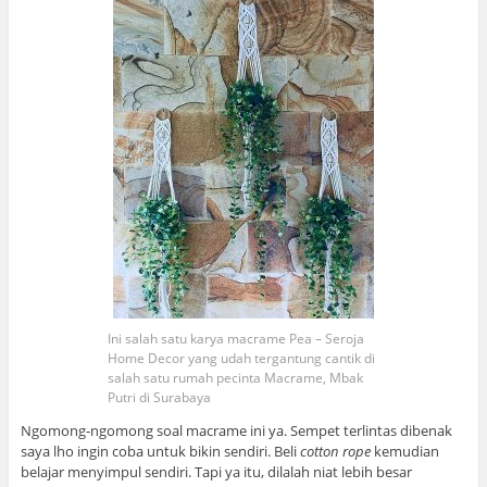
Ini salah satu karya macrame Pea – Seroja
Home Decor yang udah tergantung cantik di
salah satu rumah pecinta Macrame, Mbak
Putri di Surabaya
Ngomong-ngomong soal macrame ini ya. Sempet terlintas dibenak
saya lho ingin coba untuk bikin sendiri. Beli
cotton rope
kemudian
belajar menyimpul sendiri. Tapi ya itu, dilalah niat lebih besar