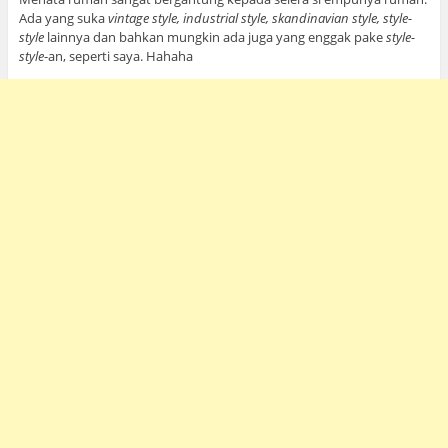
Ada yang suka
vintage style, industrial style, skandinavian style, style-
style
lainnya dan bahkan mungkin ada juga yang enggak pake
style-
style
-an, seperti saya. Hahaha