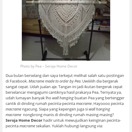
Photo by Pea – Seroja Home Decor
Dua bulan berselang dan saya terkejut melihat salah satu postingan
di Facebook.
Macrame made to order by Pea
. Uwiiiiiih dia bergerak
sangat cepat. Udah jualan aje. Tangan ini jadi ikutan bergerak cepat
berselancar mengagumi cantiknya hasil prakarya Pea. Ternyata ya,
udah lumayan banyak lho
wall hanging
buatan Pea yang bertengger
cantik di dinding rumah pecinta-pecinta
macrame
. Hayoooo pecinta
macrame
ngacung. Siapa yang kepengen juga si
wall hanging
macrame
nongkrong manis di dinding rumah masing-masing?
Seroja Home Decor
hadir untuk mewujudkan keinginan pecinta-
pecinta
macrame
sekalian. Yuklah hubungi langsung via: