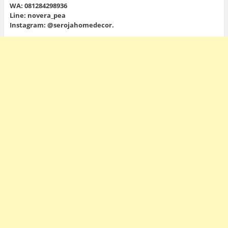
WA: 081284298936
Line: novera_pea
Instagram: @serojahomedecor.