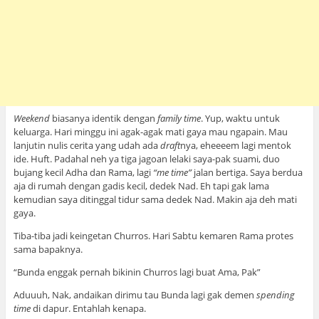
Weekend
biasanya identik dengan
family time
. Yup, waktu untuk
keluarga. Hari minggu ini agak-agak mati gaya mau ngapain. Mau
lanjutin nulis cerita yang udah ada
draft
nya, eheeeem lagi mentok
ide. Huft. Padahal neh ya tiga jagoan lelaki saya-pak suami, duo
bujang kecil Adha dan Rama, lagi
“me time”
jalan bertiga. Saya berdua
aja di rumah dengan gadis kecil, dedek Nad. Eh tapi gak lama
kemudian saya ditinggal tidur sama dedek Nad. Makin aja deh mati
gaya.
Tiba-tiba jadi keingetan Churros. Hari Sabtu kemaren Rama protes
sama bapaknya.
“Bunda enggak pernah bikinin Churros lagi buat Ama, Pak”
Aduuuh, Nak, andaikan dirimu tau Bunda lagi gak demen
spending
time
di dapur. Entahlah kenapa.