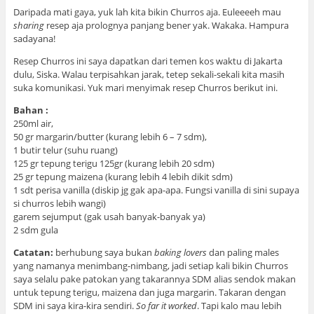
Daripada mati gaya, yuk lah kita bikin Churros aja. Euleeeeh mau
sharing
resep aja prolognya panjang bener yak. Wakaka. Hampura
sadayana!
Resep Churros ini saya dapatkan dari temen kos waktu di Jakarta
dulu, Siska. Walau terpisahkan jarak, tetep sekali-sekali kita masih
suka komunikasi. Yuk mari menyimak resep Churros berikut ini.
Bahan :
250ml air,
50 gr margarin/butter (kurang lebih 6 – 7 sdm),
1 butir telur (suhu ruang)
125 gr tepung terigu 125gr (kurang lebih 20 sdm)
25 gr tepung maizena (kurang lebih 4 lebih dikit sdm)
1 sdt perisa vanilla (diskip jg gak apa-apa. Fungsi vanilla di sini supaya
si churros lebih wangi)
garem sejumput (gak usah banyak-banyak ya)
2 sdm gula
Catatan:
berhubung saya bukan
baking lovers
dan paling males
yang namanya menimbang-nimbang, jadi setiap kali bikin Churros
saya selalu pake patokan yang takarannya SDM alias sendok makan
untuk tepung terigu, maizena dan juga margarin. Takaran dengan
SDM ini saya kira-kira sendiri.
So far it worked
. Tapi kalo mau lebih