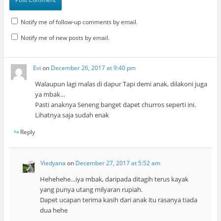
Notify me of follow-up comments by email.
Notify me of new posts by email.
Evi
on
December 26, 2017 at 9:40 pm
Walaupun lagi malas di dapur Tapi demi anak, dilakoni juga
ya mbak…
Pasti anaknya Seneng banget dapet churros seperti ini.
Lihatnya saja sudah enak
Reply
Viedyana
on
December 27, 2017 at 5:52 am
Hehehehe…iya mbak, daripada ditagih terus kayak
yang punya utang milyaran rupiah.
Dapet ucapan terima kasih dari anak itu rasanya tiada
dua hehe