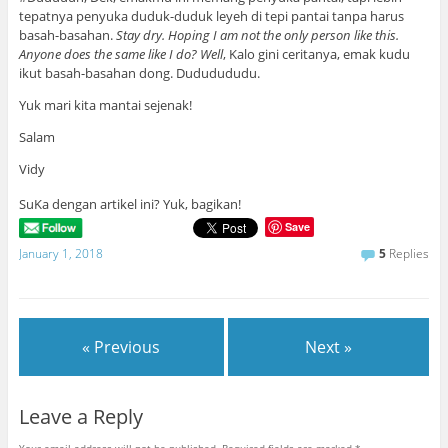
tepatnya penyuka duduk-duduk leyeh di tepi pantai tanpa harus
basah-basahan.
Stay dry. Hoping I am not the only person like this.
Anyone does the same like I do? Well
, Kalo gini ceritanya, emak kudu
ikut basah-basahan dong. Dududududu.
Yuk mari kita mantai sejenak!
Salam
Vidy
SuKa dengan artikel ini? Yuk, bagikan!
Save
January 1, 2018
5
Replies
« Previous
Next »
Leave a Reply
Your email address will not be published.
Required fields are marked
*