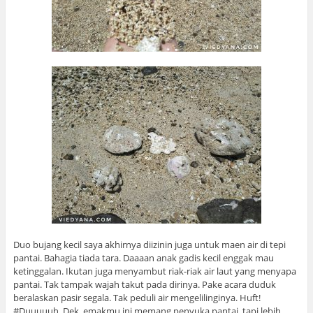
Duo bujang kecil saya akhirnya diizinin juga untuk maen air di tepi
pantai. Bahagia tiada tara. Daaaan anak gadis kecil enggak mau
ketinggalan. Ikutan juga menyambut riak-riak air laut yang menyapa
pantai. Tak tampak wajah takut pada dirinya. Pake acara duduk
beralaskan pasir segala. Tak peduli air mengelilinginya. Huft!
#Duuuuuh, Dek, emakmu ini memang penyuka pantai, tapi lebih