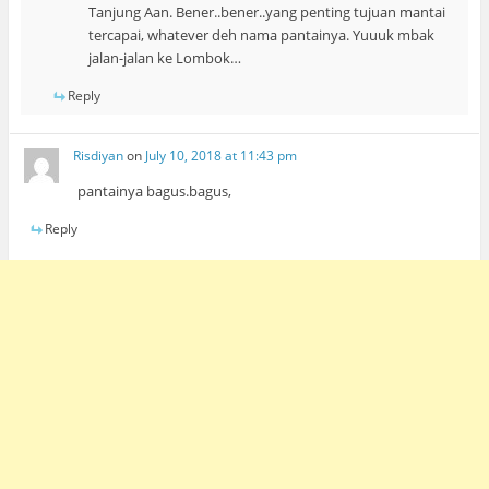
Tanjung Aan. Bener..bener..yang penting tujuan mantai
tercapai, whatever deh nama pantainya. Yuuuk mbak
jalan-jalan ke Lombok…
Reply
Risdiyan
on
July 10, 2018 at 11:43 pm
pantainya bagus.bagus,
Reply