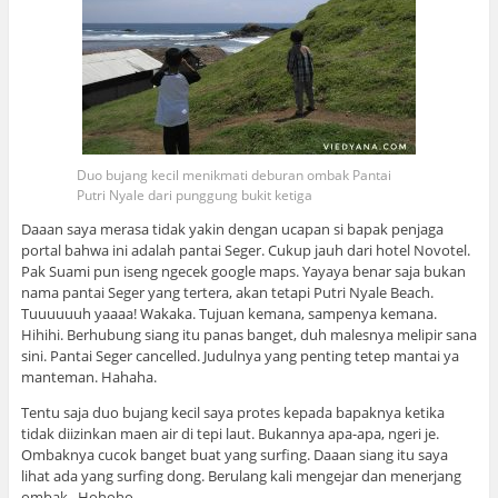
Duo bujang kecil menikmati deburan ombak Pantai
Putri Nyale dari punggung bukit ketiga
Daaan saya merasa tidak yakin dengan ucapan si bapak penjaga
portal bahwa ini adalah pantai Seger. Cukup jauh dari hotel Novotel.
Pak Suami pun iseng ngecek google maps. Yayaya benar saja bukan
nama pantai Seger yang tertera, akan tetapi Putri Nyale Beach.
Tuuuuuuh yaaaa! Wakaka. Tujuan kemana, sampenya kemana.
Hihihi. Berhubung siang itu panas banget, duh malesnya melipir sana
sini. Pantai Seger cancelled. Judulnya yang penting tetep mantai ya
manteman. Hahaha.
Tentu saja duo bujang kecil saya protes kepada bapaknya ketika
tidak diizinkan maen air di tepi laut. Bukannya apa-apa, ngeri je.
Ombaknya cucok banget buat yang surfing. Daaan siang itu saya
lihat ada yang surfing dong. Berulang kali mengejar dan menerjang
ombak. Hohoho…