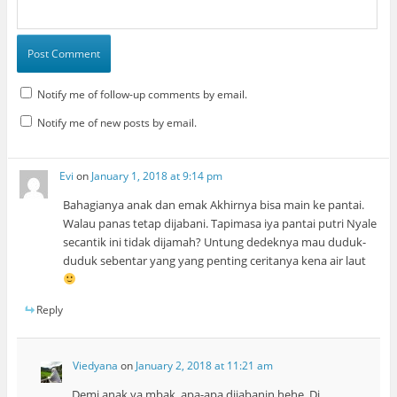
Notify me of follow-up comments by email.
Notify me of new posts by email.
Evi
on
January 1, 2018 at 9:14 pm
Bahagianya anak dan emak Akhirnya bisa main ke pantai.
Walau panas tetap dijabani. Tapimasa iya pantai putri Nyale
secantik ini tidak dijamah? Untung dedeknya mau duduk-
duduk sebentar yang yang penting ceritanya kena air laut
Reply
Viedyana
on
January 2, 2018 at 11:21 am
Demi anak ya mbak, apa-apa dijabanin hehe..Di