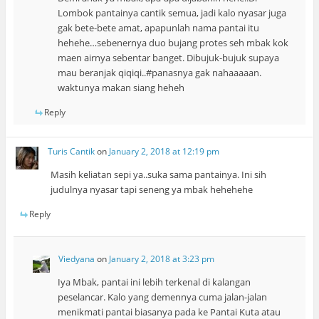
Lombok pantainya cantik semua, jadi kalo nyasar juga
gak bete-bete amat, apapunlah nama pantai itu
hehehe…sebenernya duo bujang protes seh mbak kok
maen airnya sebentar banget. Dibujuk-bujuk supaya
mau beranjak qiqiqi..#panasnya gak nahaaaaan.
waktunya makan siang heheh
Reply
Turis Cantik
on
January 2, 2018 at 12:19 pm
Masih keliatan sepi ya..suka sama pantainya. Ini sih
judulnya nyasar tapi seneng ya mbak hehehehe
Reply
Viedyana
on
January 2, 2018 at 3:23 pm
Iya Mbak, pantai ini lebih terkenal di kalangan
peselancar. Kalo yang demennya cuma jalan-jalan
menikmati pantai biasanya pada ke Pantai Kuta atau