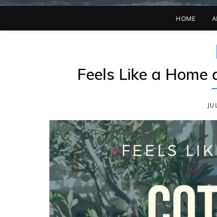
HOME
A
Feels Like a Home
JU