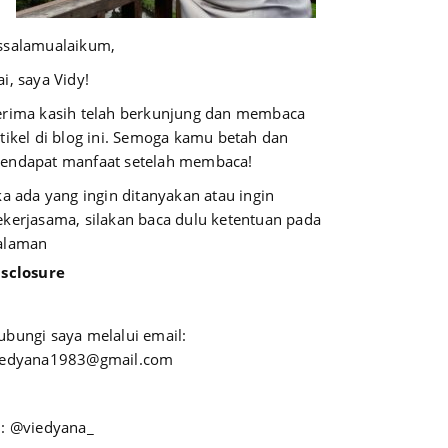
ssalamualaikum,
i, saya Vidy!
erima kasih telah berkunjung dan membaca
rtikel di blog ini. Semoga kamu betah dan
endapat manfaat setelah membaca!
ika ada yang ingin ditanyakan atau ingin
ekerjasama, silakan baca dulu ketentuan pada
alaman
isclosure
ubungi saya melalui email:
iedyana1983@gmail.com
G: @viedyana_