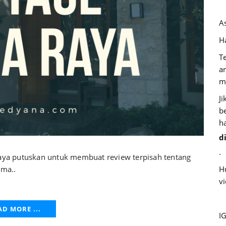
A
Ha
T
a
m
J
b
h
d
.
saya putuskan untuk membuat review terpisah tentang
ama..
H
v
AD MORE ...
I