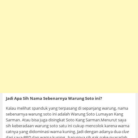
Jadi Apa Sih Nama Sebenarnya Warung Soto ini?
Kalau melihat spanduk yang terpasang di sepanjang warung, nama
sebenarnya warung soto ini adalah Warung Soto Lumayan Kang
Sarman. Atau bisa juga disingkat Soto Kang Sarman.Menurut saya
sih keberadaan warung soto satu ini cukup mencolok karena warna
catnya yang didominasi warna kuning. Jadi dengan adanya dua
clue
dari saya-BPD dan warna kuning , harusnya sih gak pake nyasarlah