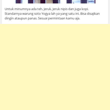
Untuk minumnya ada teh, jeruk, jeruk nipis dan juga kopi.
Standarnya warung soto Yogya lah ya yang satu ini. Bisa disajikan
dingin ataupun panas. Sesuai permintaan kamu aja.