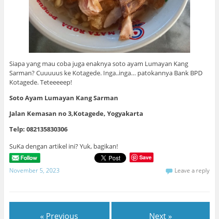
Siapa yang mau coba juga enaknya soto ayam Lumayan Kang
Sarman? Cuuuuus ke Kotagede. Inga..inga… patokannya Bank BPD
Kotagede. Teteeeeep!
Soto Ayam Lumayan Kang Sarman
Jalan Kemasan no 3,Kotagede, Yogyakarta
Telp: 082135830306
SuKa dengan artikel ini? Yuk, bagikan!
Save
November 5, 2023
Leave a reply
« Previous
Next »