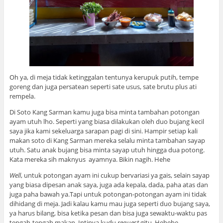
Oh ya, di meja tidak ketinggalan tentunya kerupuk putih, tempe
goreng dan juga persatean seperti sate usus, sate brutu plus ati
rempela.
Di Soto Kang Sarman kamu juga bisa minta tambahan potongan
ayam utuh lho. Seperti yang biasa dilakukan oleh duo bujang kecil
saya jika kami sekeluarga sarapan pagi di sini. Hampir setiap kali
makan soto di Kang Sarman mereka selalu minta tambahan sayap
utuh. Satu anak bujang bisa minta sayap utuh hingga dua potong.
Kata mereka sih maknyus ayamnya. Bikin nagih. Hehe
Well
, untuk potongan ayam ini cukup bervariasi ya gais, selain sayap
yang biasa dipesan anak saya, juga ada kepala, dada, paha atas dan
juga paha bawah ya.Tapi untuk potongan-potongan ayam ini tidak
dihidang di meja. Jadi kalau kamu mau juga seperti duo bujang saya,
ya harus bilang, bisa ketika pesan dan bisa juga sewaktu-waktu pas
tengah-tengah makan. Intinya kudu
request
gitu. Hehehe.