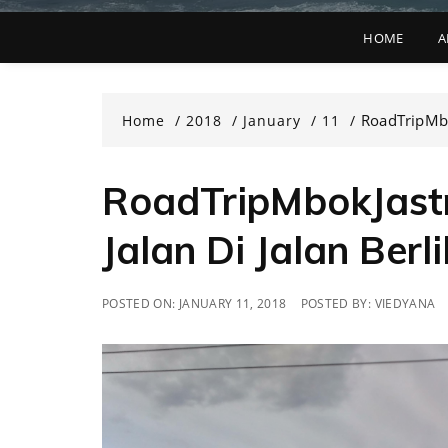
HOME
A
RoadTripMbok
Home
2018
January
11
RoadTripMbokJastr
Jalan Di Jalan Berl
POSTED ON:
JANUARY 11, 2018
POSTED BY:
VIEDYANA