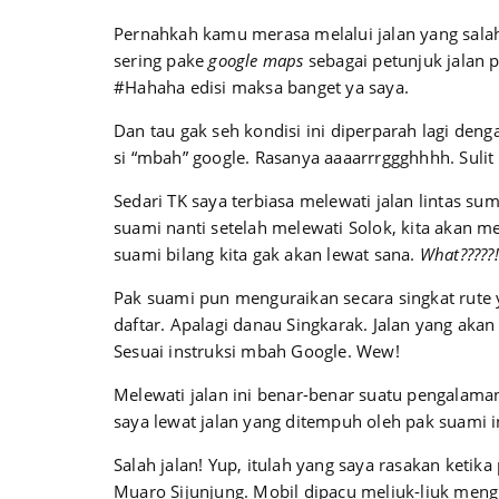
Pernahkah kamu merasa melalui jalan yang salah
sering pake
google maps
sebagai petunjuk jalan p
#Hahaha edisi maksa banget ya saya.
Dan tau gak seh kondisi ini diperparah lagi den
si “mbah” google. Rasanya aaaarrrggghhhh. Sulit
Sedari TK saya terbiasa melewati jalan lintas s
suami nanti setelah melewati Solok, kita akan 
suami bilang kita gak akan lewat sana.
What?????!
Pak suami pun menguraikan secara singkat rute 
daftar. Apalagi danau Singkarak. Jalan yang aka
Sesuai instruksi mbah Google. Wew!
Melewati jalan ini benar-benar suatu pengalama
saya lewat jalan yang ditempuh oleh pak suami i
Salah jalan! Yup, itulah yang saya rasakan keti
Muaro Sijunjung. Mobil dipacu meliuk-liuk mengi