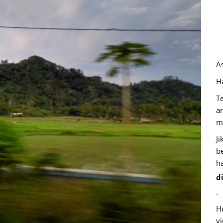
A
Ha
T
a
m
J
b
h
d
.
H
v