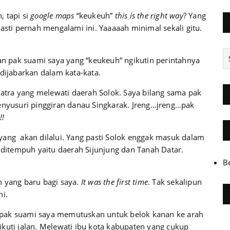
, tapi si
google
maps
“keukeuh”
this is the right way
? Yang
asti pernah mengalami ini. Yaaaaah minimal sekali gitu.
A
gan pak suami saya yang “keukeuh” ngikutin perintahnya
 dijabarkan dalam kata-kata.
umatra yang melewati daerah Solok. Saya bilang sama pak
menyusuri pinggiran danau Singkarak. Jreng…jreng…pak
!!
yang akan dilalui. Yang pasti Solok enggak masuk dalam
n ditempuh yaitu daerah Sijunjung dan Tanah Datar.
B
n yang baru bagi saya.
It was the first time
. Tak sekalipun
ni.
ka pak suami saya memutuskan untuk belok kanan ke arah
kuti jalan. Melewati ibu kota kabupaten yang cukup