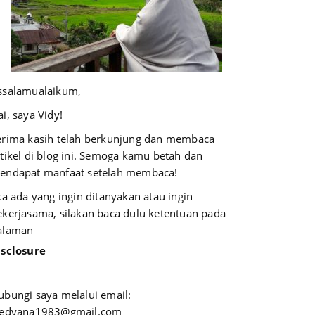
ssalamualaikum,
i, saya Vidy!
erima kasih telah berkunjung dan membaca
rtikel di blog ini. Semoga kamu betah dan
endapat manfaat setelah membaca!
ika ada yang ingin ditanyakan atau ingin
ekerjasama, silakan baca dulu ketentuan pada
alaman
isclosure
ubungi saya melalui email:
iedyana1983@gmail.com